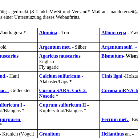
tig - gedruckt (8 € inkl. MwSt und Versand* Mail an: inandererzeit@
s einer Unterstützung dieses Webauftritts.
Mandragora *
Alumina
- Ton
Allium cepa
- Zwi
old
Argentum met.
- Silber
Argentum sulf. -
muscarius
Agaricus muscarius
Bismutum
- Wism
English
Fly agaric
nd.-
Hanf
Calcium sulfuricum -
Cinis ligni
-Holzas
Alabaster/Gips
*
c. -
Gefleckter
Corona SARS- CoV-2-
Corona mRNA-Im
*
Nosode
*
furicum I -
Cuprum sulfuricum II
-
ol/Blauglas *
Kupfervitriol/Blauglas *
 purpurea
-
Ferrum met.
- Ei
*
- Kranich (Vögel)
Granitum
Helianthus
an. -