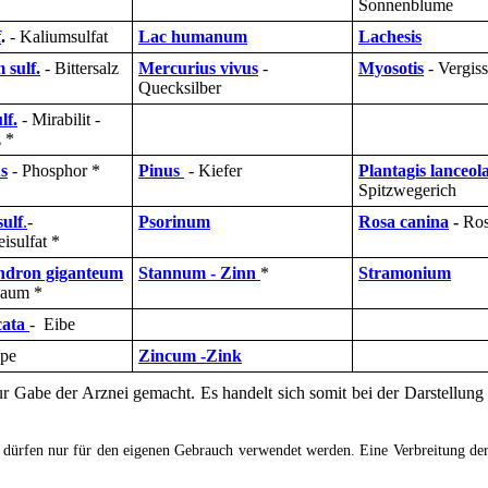
Sonnenblume
f
.
- Kaliumsulfat
Lac humanum
Lachesis
sulf.
- Bittersalz
Mercurius vivus
-
Myosotis
- Vergis
Quecksilber
lf.
- Mirabilit -
 *
s
- Phosphor *
Pinus
- Kiefer
Plantagis lanceol
Spitzwegerich
ulf
.
-
Psorinum
Rosa canina
-
Ro
isulfat *
ndron giganteum
Stannum - Zinn
*
Stramonium
aum *
cata
- Eibe
spe
Zincum -Zink
r Gabe der Arznei gemacht. Es handelt sich somit bei der Darstellung 
 dürfen nur für den eigenen Gebrauch verwendet werden. Eine Verbreitung der 