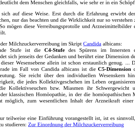
utlicht dem Menschen gleichfalls, wie sehr er in ein Schöpf
n sich auf diese Weise. Erst durch die Erfahrung erwirbt 
en, nur das beachten und die Wirklichkeit nur so verstehen
. So mögen diese Verreibungsprotolle und Arzneimittelbilder 
lt.
 der Milchzuckerverreibung im Skript
Candida
albicans:
ende Stufe ist die
C4-Stufe
des Spürens im Innersten 
ndet sich jenseits der Gedanken und berührt eine Dimension d
z dieser Wesensebene allein ist schon erstaunlich genug. ...
rade im Fall von Candida albicans ist die
C5-Dimension
d
eutung. Sie reicht über den individuellen Wesenskern hi
it, die jedes Kollektivgeschehen im Leben organisieren 
ie Kollektivseuchen bzw. Miasmen ihr Schwergewicht un
er klassischen Homöopathie, in der die homöopathischen Mi
t möglich, zum wesentlichen Inhalt der Arzneikraft eine
r teilweise eine Einführung vorangestellt ist, ist es sinn
u studieren:
Zur Einordnung der Milchzuckerverreibung