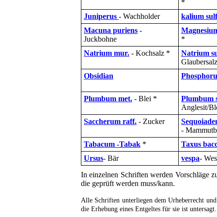
*
Juniperus
- Wachholder
kalium sul
Macuna puriens
-
Magnesium 
Juckbohne
*
Natrium mur.
- Kochsalz *
Natrium su
Glaubersalz
Obsidian
Phosphoru
Plumbum met.
- Blei *
Plumbum s
Anglesit/Ble
Saccherum raff.
- Zucker
Sequoiade
- Mammutb
Tabacum -Tabak
*
Taxus bac
Ursus
- Bär
vespa
- We
In einzelnen Schriften werden Vorschläge zu
die geprüft werden muss/kann.
Alle Schriften unterliegen dem Urheberrecht und
die Erhebung eines Entgeltes für sie ist untersagt.