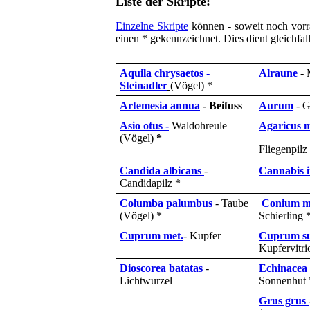
Liste der Skripte:
Einzelne Skripte
können - soweit noch vorrä
einen * gekennzeichnet. Dies dient gleichfall
Aquila chrysaetos -
Alraune
- 
Steinadler
(Vögel) *
Artemesia annua
- Beifuss
Aurum
- G
Asio otus -
Waldohreule
Agaricus 
(Vögel)
*
Fliegenpilz
Candida albicans
-
Cannabis i
Candidapilz *
Columba palumbus
- Taube
Conium ma
(Vögel) *
Schierling 
Cuprum met.
- Kupfer
Cuprum sul
Kupfervitri
Dioscorea batatas
-
Echinacea
Lichtwurzel
Sonnenhut 
Grus grus