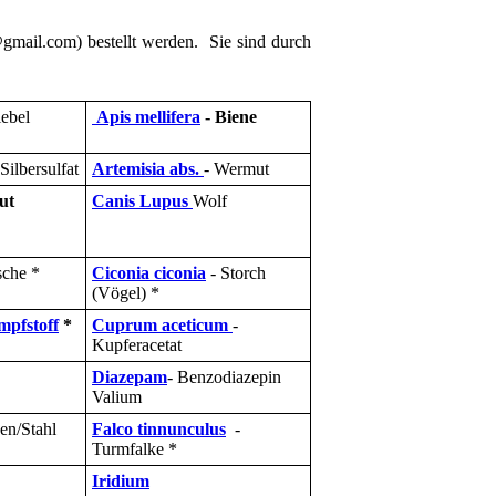
gmail.com) bestellt werden. Sie sind durch
ebel
Apis mellifera
- Biene
Silbersulfat
Artemisia abs.
- Wermut
ut
Canis Lupus
Wolf
che *
Ciconia ciconia
- Storch
(Vögel) *
pfstoff
*
Cuprum aceticum
-
Kupferacetat
Diazepam
- Benzodiazepin
Valium
sen/Stahl
Falco t
innunculus
-
Turmfalke *
Iridium